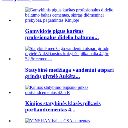
Gamykloje pigus karštas
profesionalus didelio baltumo...
Statybinė medžiaga vandeniui atspari
grindų plytelė Aukšta...
Kinijos statybinės klasės pilkasis
portlandcementas 4...