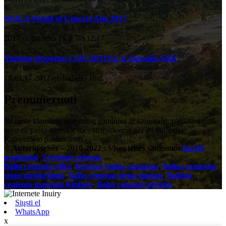
WOCA World of Concret Asia 2017
2017 m. birželio 16 d. 08,12,17
Yinshan eksportas į JAV ROYAL ir Japoniją SKK
18,01,17 2017 m. birželio 16 d
Prenumeruoti
Jei turite klausimų apie mūsų gaminius ar kainoraštį, palikite mums
savo el. pašto adresą ir mes susisieksime per 24 valandas.
Kainoraščio paklausimas
© Autorių teisės – 2010-2022 : Visos teisės saugomos.
Karšti
produktai
,
Svetainės schema
Balta cemento pilka
,
Betonas baltas cementas
,
Baltas cementas
stogo nutekėjimui
,
Balto cemento sienų glaistas
,
Baltojo
cemento gamykla Kinijoje
,
Balto cemento plytelės
,
Siųsti el
WhatsApp
x