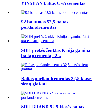
YINSHAN baltas CSA cementas
92 baltumas 52,5 baltas
portlandcementas
SDH prekės ženklas Kinija gamina
baltąjį cementą 42...
Baltas portlandcementas 32,5 klasės
sienų glaistai
SDH BRAND 52.5 klasės baltas