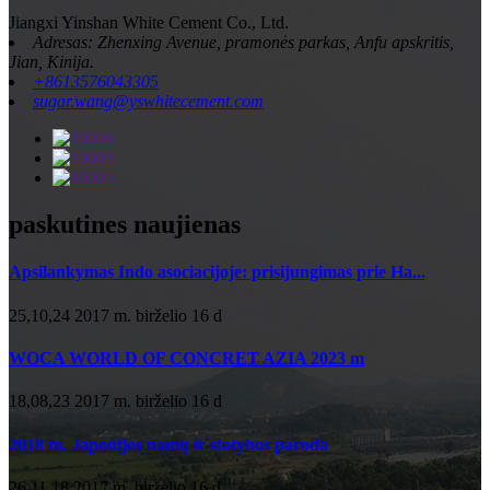
Jiangxi Yinshan White Cement Co., Ltd.
Adresas: Zhenxing Avenue, pramonės parkas, Anfu apskritis,
Jian, Kinija.
+8613576043305
sugar.wang@yswhitecement.com
paskutines naujienas
Apsilankymas Indo asociacijoje: prisijungimas prie Ha...
25,10,24 2017 m. birželio 16 d
WOCA WORLD OF CONCRET AZIA 2023 m
18,08,23 2017 m. birželio 16 d
2018 m. Japonijos namų ir statybos paroda
26,11,18 2017 m. birželio 16 d