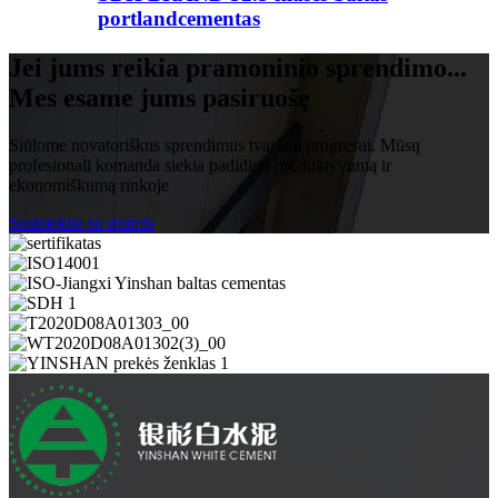
portlandcementas
Jei jums reikia pramoninio sprendimo...
Mes esame jums pasiruošę
Siūlome novatoriškus sprendimus tvariam progresui. Mūsų
profesionali komanda siekia padidinti produktyvumą ir
ekonomiškumą rinkoje
Susisiekite su mumis