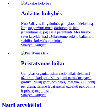
Aukštos kokybės
Nuo žaliavos iki galutinės gamybos – kiekvieną
žingsnį peržiūri mūsų darbuotojai, kad
įsitikintumėte, jog esate patenkinti. Mes turime
savo kasyklą, kad užtikrintume aukšto baltumo ir
stabilios kokybės gaminius.
Skaityti Daugiau
Pristatymas laiku
Gamybas organizuosime racionaliai, siekdami
užtikrinti, kad prekės bus gerai paruoštos pagal
grafiką. Mūsų gamybos pajėgumai yra 3000 tonų
per dieną, galime labai greitai užbaigti pakrovimą
ir pristatymą į uostą.
Skaityti Daugiau
Nauji atvykėliai