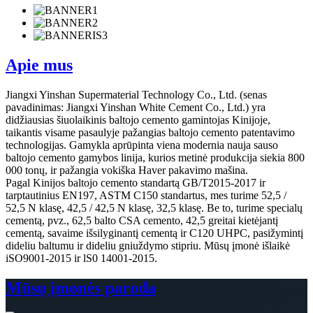
Apie mus
Jiangxi Yinshan Supermaterial Technology Co., Ltd. (senas
pavadinimas: Jiangxi Yinshan White Cement Co., Ltd.) yra
didžiausias šiuolaikinis baltojo cemento gamintojas Kinijoje,
taikantis visame pasaulyje pažangias baltojo cemento patentavimo
technologijas. Gamykla aprūpinta viena modernia nauja sauso
baltojo cemento gamybos linija, kurios metinė produkcija siekia 800
000 tonų, ir pažangia vokiška Haver pakavimo mašina.
Pagal Kinijos baltojo cemento standartą GB/T2015-2017 ir
tarptautinius EN197, ASTM C150 standartus, mes turime 52,5 /
52,5 N klasę, 42,5 / 42,5 N klasę, 32,5 klasę. Be to, turime specialų
cementą, pvz., 62,5 balto CSA cemento, 42,5 greitai kietėjantį
cementą, savaime išsilyginantį cementą ir C120 UHPC, pasižymintį
dideliu baltumu ir dideliu gniuždymo stipriu. Mūsų įmonė išlaikė
iSO9001-2015 ir lS0 14001-2015.
Mūsų įmonės paroda