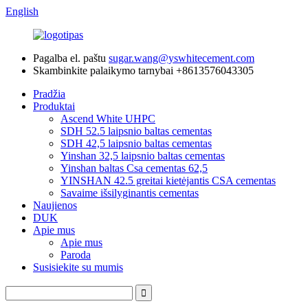
English
Pagalba el. paštu
sugar.wang@yswhitecement.com
Skambinkite palaikymo tarnybai
+8613576043305
Pradžia
Produktai
Ascend White UHPC
SDH 52.5 laipsnio baltas cementas
SDH 42,5 laipsnio baltas cementas
Yinshan 32,5 laipsnio baltas cementas
Yinshan baltas Csa cementas 62,5
YINSHAN 42.5 greitai kietėjantis CSA cementas
Savaime išsilyginantis cementas
Naujienos
DUK
Apie mus
Apie mus
Paroda
Susisiekite su mumis