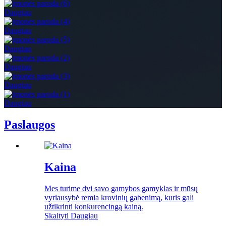
Daugiau
Daugiau
Daugiau
Daugiau
Daugiau
Daugiau
Paslaugos
Kaina
Mes turime dvi savo gamybos gamyklas ir mūsų
vyriausybė remia krovinių gabenimą, kuris gali
užtikrinti konkurencingą kainą.
Skaityti Daugiau