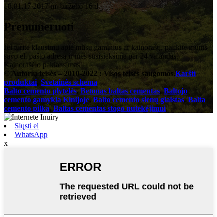
18,01,17 2017 m. birželio 16 d
Prenumeruoti
Jei turite klausimų apie mūsų gaminius ar kainoraštį, palikite mums
savo el. pašto adresą ir mes susisieksime per 24 valandas.
Kainoraščio paklausimas
© Autorių teisės – 2010-2022 : Visos teisės saugomos.
Karšti
produktai
,
Svetainės schema
Balto cemento plytelės
,
Betonas baltas cementas
,
Baltojo
cemento gamykla Kinijoje
,
Balto cemento sienų glaistas
,
Balta
cemento pilka
,
Baltas cementas stogo nutekėjimui
,
Siųsti el
WhatsApp
x