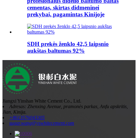
profesionalus didelio baltumo baltas
cementas, skirtas didmeninei
prekybai, pagamintas Kinijoje
SDH prekės ženklo 42,5 laipsnio
aukštas baltumas 92%
Jiangxi Yinshan White Cement Co., Ltd.
Adresas: Zhenxing Avenue, pramonės parkas, Anfu apskritis,
Jian, Kinija.
+8613576043305
sugar.wang@yswhitecement.com