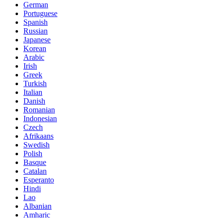
German
Portuguese
Spanish
Russian
Japanese
Korean
Arabic
Irish
Greek
Turkish
Italian
Danish
Romanian
Indonesian
Czech
Afrikaans
Swedish
Polish
Basque
Catalan
Esperanto
Hindi
Lao
Albanian
Amharic