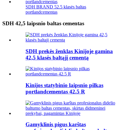
SDH BRAND 52.5 klasės baltas
portlandcementas
SDH 42,5 laipsnio baltas cementas
SDH prekės ženklas Kinijoje gamina
42,5 klasės baltąjį cementą
Kinijos statybinio laipsnio pilkas
portlandcementas 42.5 R
Gamyklinis pigus karštas