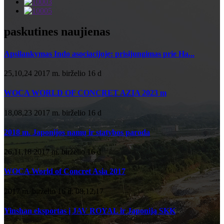
paskutines naujienas
Apsilankymas Indo asociacijoje: prisijungimas prie Ha...
25,10,24 2017 m. birželio 16 d
WOCA WORLD OF CONCRET AZIA 2023 m
18,08,23 2017 m. birželio 16 d
2018 m. Japonijos namų ir statybos paroda
26,11,18 2017 m. birželio 16 d
WOCA World of Concret Asia 2017
2017 m. birželio 16 d. 08,12,17
Yinshan eksportas į JAV ROYAL ir Japoniją SKK