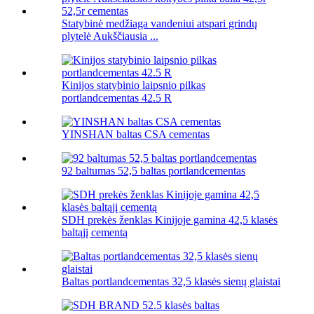
Statybinė medžiaga vandeniui atspari grindų
plytelė Aukščiausia ...
Kinijos statybinio laipsnio pilkas
portlandcementas 42.5 R
YINSHAN baltas CSA cementas
92 baltumas 52,5 baltas portlandcementas
SDH prekės ženklas Kinijoje gamina 42,5 klasės
baltąjį cementą
Baltas portlandcementas 32,5 klasės sienų glaistai