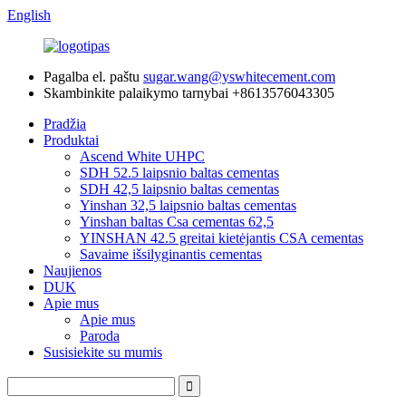
English
Pagalba el. paštu
sugar.wang@yswhitecement.com
Skambinkite palaikymo tarnybai
+8613576043305
Pradžia
Produktai
Ascend White UHPC
SDH 52.5 laipsnio baltas cementas
SDH 42,5 laipsnio baltas cementas
Yinshan 32,5 laipsnio baltas cementas
Yinshan baltas Csa cementas 62,5
YINSHAN 42.5 greitai kietėjantis CSA cementas
Savaime išsilyginantis cementas
Naujienos
DUK
Apie mus
Apie mus
Paroda
Susisiekite su mumis