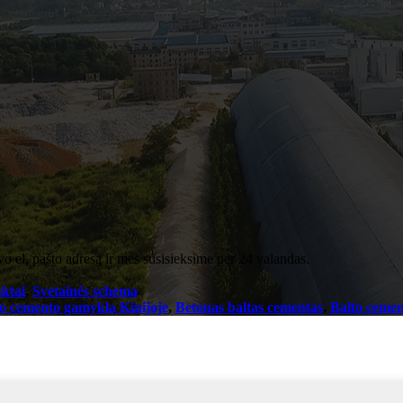
vo el. pašto adresą ir mes susisieksime per 24 valandas.
ktai
,
Svetainės schema
jo cemento gamykla Kinijoje
,
Betonas baltas cementas
,
Balto cement