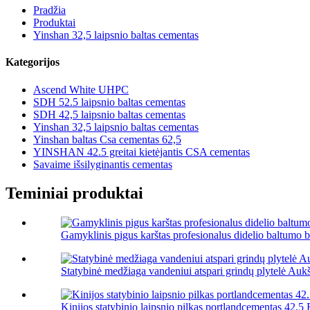
Pradžia
Produktai
Yinshan 32,5 laipsnio baltas cementas
Kategorijos
Ascend White UHPC
SDH 52.5 laipsnio baltas cementas
SDH 42,5 laipsnio baltas cementas
Yinshan 32,5 laipsnio baltas cementas
Yinshan baltas Csa cementas 62,5
YINSHAN 42.5 greitai kietėjantis CSA cementas
Savaime išsilyginantis cementas
Teminiai produktai
Gamyklinis pigus karštas profesionalus didelio baltumo ba
Statybinė medžiaga vandeniui atspari grindų plytelė Aukšč
Kinijos statybinio laipsnio pilkas portlandcementas 42.5 