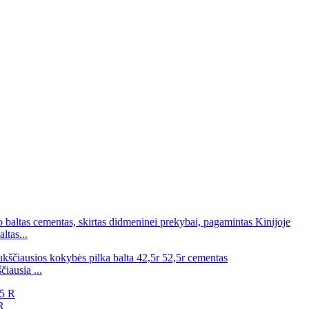
ltas...
iausia ...
R