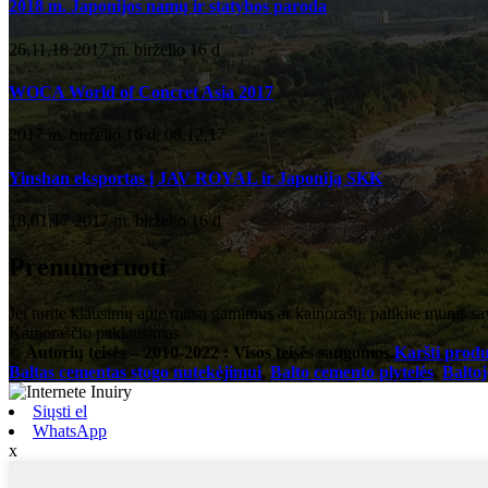
2018 m. Japonijos namų ir statybos paroda
26,11,18 2017 m. birželio 16 d
WOCA World of Concret Asia 2017
2017 m. birželio 16 d. 08,12,17
Yinshan eksportas į JAV ROYAL ir Japoniją SKK
18,01,17 2017 m. birželio 16 d
Prenumeruoti
Jei turite klausimų apie mūsų gaminius ar kainoraštį, palikite mums sa
Kainoraščio paklausimas
© Autorių teisės – 2010-2022 : Visos teisės saugomos.
Karšti produ
Baltas cementas stogo nutekėjimui
,
Balto cemento plytelės
,
Balto
Siųsti el
WhatsApp
x