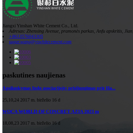
Jiangxi Yinshan White Cement Co., Ltd.
Adresas: Zhenxing Avenue, pramonės parkas, Anfu apskritis, Jian,
+8613576043305
sugar.wang@yswhitecement.com
paskutines naujienas
Apsilankymas Indo asociacijoje: prisijungimas prie Ha...
25,10,24 2017 m. birželio 16 d
WOCA WORLD OF CONCRET AZIA 2023 m
18,08,23 2017 m. birželio 16 d